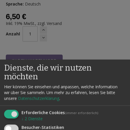
Sprache:
Deutsch
6,50 €
Inkl. 19% MwSt., zzgl.
Versand
Anzahl
IN DEN WARENKORB
AUF DEN
Dienste, die wir nutzen
WUNSCHZETTEL
möchten
Hier können Sie einsehen und anpassen, welche Information
wir über Sie sammeln.
Um mehr zu erfahren, lesen Sie bitte
unsere
Datenschutzerklärung
.
Details
Erforderliche Cookies
Eine Zigarette wird in ein Röhrchen gegeben und dieses
(immer erforderlich)
↓
2
Dienste
verschlossen. Wenn der Zuschauer die Zigarette wieder
hervorholen will, hat sich diese in ein Zündholz oder in eine
Besucher-Statistiken