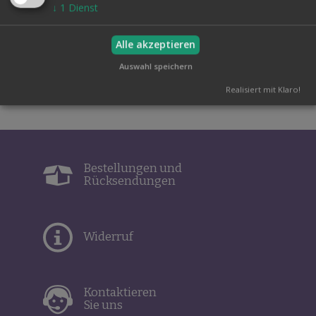
Minizigarette verwandelt.
↓
1
Dienst
Leicht vorzuführen, auch für Anfänger geeignet, jeder kann
es. Ideal zum Verschenken!
Alle akzeptieren
Auswahl speichern
Realisiert mit Klaro!
Bestellungen und
Rücksendungen
Widerruf
Kontaktieren
Sie uns