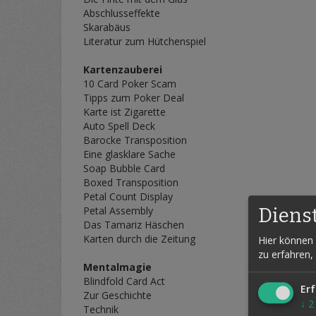
Abschlusseffekte
Skarabäus
Literatur zum Hütchenspiel
Kartenzauberei
10 Card Poker Scam
Tipps zum Poker Deal
Karte ist Zigarette
Auto Spell Deck
Barocke Transposition
Eine glasklare Sache
Soap Bubble Card
Boxed Transposition
Petal Count Display
Petal Assembly
Diens
Das Tamariz Häschen
Karten durch die Zeitung
Hier können 
zu erfahren,
Mentalmagie
Blindfold Card Act
Erf
Zur Geschichte
↓
2
Technik