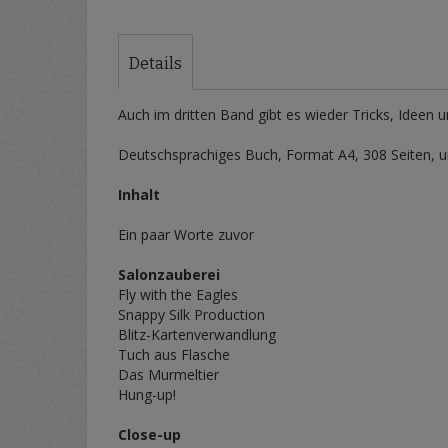
Zum
Anfang
der
Details
Bildergalerie
springen
Auch im dritten Band gibt es wieder Tricks, Ideen un
Deutschsprachiges Buch, Format A4, 308 Seiten, un
Inhalt
Ein paar Worte zuvor
Salonzauberei
Fly with the Eagles
Snappy Silk Production
Blitz-Kartenverwandlung
Tuch aus Flasche
Das Murmeltier
Hung-up!
Close-up