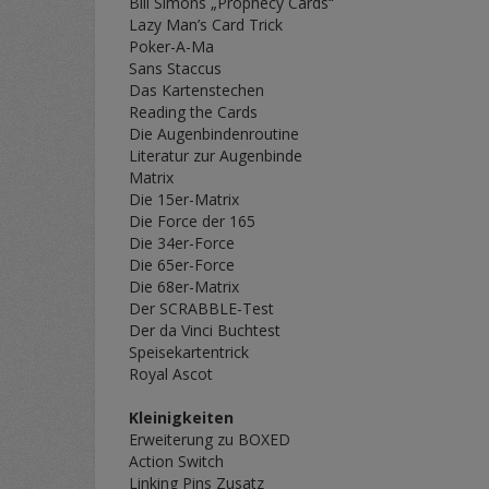
Bill Simons „Prophecy Cards“
Lazy Man’s Card Trick
Poker-A-Ma
Sans Staccus
Das Kartenstechen
Reading the Cards
Die Augenbindenroutine
Literatur zur Augenbinde
Matrix
Die 15er-Matrix
Die Force der 165
Die 34er-Force
Die 65er-Force
Die 68er-Matrix
Der SCRABBLE-Test
Der da Vinci Buchtest
Speisekartentrick
Royal Ascot
Kleinigkeiten
Erweiterung zu BOXED
Action Switch
Linking Pins Zusatz