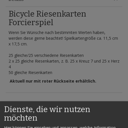
Bicycle Riesenkarten
Forcierspiel
Wenn Sie Wünsche nach bestimmten Werten haben,
werden diese gerne beachtet! Spielkartengröße ca. 11,5 cm
x 17,5 cm.
25 gleiche/25 verschiedene Riesenkarten
2 x 25 gleiche Riesenkarten, z. B. 25 x Kreuz 7 und 25 x Herz
4
50 gleiche Riesenkarten
Aktuell nur mit roter Rückseite erhältlich.
Dienste, die wir nutzen
Verwandte Artikel
Alle auswählen
möchten
Hier können Sie einsehen und anpassen, welche Information