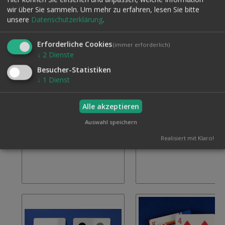
wir über Sie sammeln.
Um mehr zu erfahren, lesen Sie bitte
unsere
Datenschutzerklärung
.
Erforderliche Cookies
(immer erforderlich)
↓
2
Dienste
Besucher-Statistiken
↓
1
Dienst
RIESENKARTEN VON MARNAC
PIATNIK RIESENKARTEN-
Alle akzeptieren
SEMINARHEFT
FORCIERSPIEL
14,50 €
34,50 €
Auswahl speichern
Inkl. 19% MwSt., zzgl.
Versand
Inkl. 19% MwSt., zzgl.
Vers
Zur
Realisiert mit Klaro!
In den Warenkorb
Wunschliste
hinzufügen