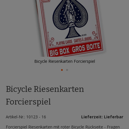
Bicycle Riesenkarten Forcierspiel
Zum
Anfang
Bicycle Riesenkarten
der
Bildergalerie
springen
Forcierspiel
Artikel-Nr.: 10123 - 16
Lieferzeit: Lieferbar
Forcierspiel Riesenkarten mit roter Bicycle Rückseite - Fragen