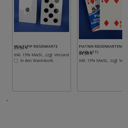
MULTI PIP RIESENKARTE
PIATNIK RIESENKARTENSPI
29,50 €
(54 BLATT)
34,50 €
Inkl. 19% MwSt., zzgl.
Versand
Zur
In den Warenkorb
Inkl. 19% MwSt., zzgl.
Vers
Wunschliste
hinzufügen
‹
›