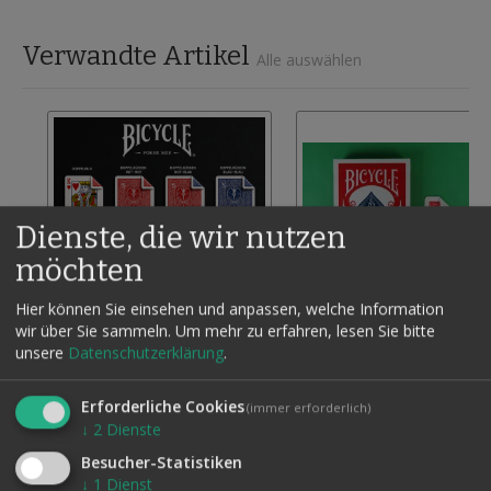
Verwandte Artikel
Alle auswählen
Dienste, die wir nutzen
möchten
Hier können Sie einsehen und anpassen, welche Information
wir über Sie sammeln.
Um mehr zu erfahren, lesen Sie bitte
unsere
Datenschutzerklärung
.
BICYCLE-SPEZIALKARTE -
BICYCLE VS BLANKO / RS R
EINZELN
O. BLAU
0,30 €
7,50 €
Zur
Erforderliche Cookies
(immer erforderlich)
Inkl. 19% MwSt., zzgl.
Versand
Inkl. 19% MwSt., zzgl.
Vers
Wunschliste
↓
2
Dienste
hinzufügen
Besucher-Statistiken
↓
1
Dienst