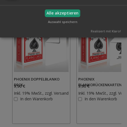
Alle akzeptieren
Auswahl speichern
Realisiert mit Klaro!
PHOENIX DOPPELBLANKO
PHOENIX
DECK
BLANKORÜCKENKARTEN
9,90 €
9,90 €
Inkl. 19% MwSt., zzgl.
Versand
Inkl. 19% MwSt., zzgl.
Vers
Zur
In den Warenkorb
In den Warenkorb
Wunschliste
hinzufügen