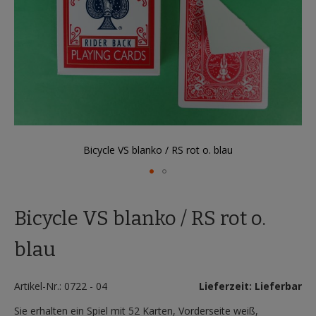
Bicycle VS blanko / RS rot o. blau
Zum
Anfang
Bicycle VS blanko / RS rot o.
der
Bildergalerie
springen
blau
Artikel-Nr.: 0722 - 04
Lieferzeit: Lieferbar
Sie erhalten ein Spiel mit 52 Karten, Vorderseite weiß,