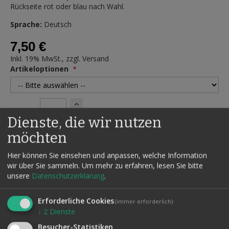
Rückseite rot oder blau nach Wahl.
Sprache:
Deutsch
7,50 €
Inkl. 19% MwSt., zzgl.
Versand
Artikeloptionen
Anzahl
Dienste, die wir nutzen
möchten
Hier können Sie einsehen und anpassen, welche Information
IN DEN WARENKORB
wir über Sie sammeln.
Um mehr zu erfahren, lesen Sie bitte
AUF DEN
unsere
Datenschutzerklärung
.
WUNSCHZETTEL
Erforderliche Cookies
(immer erforderlich)
↓
2
Dienste
Besucher-Statistiken
Details