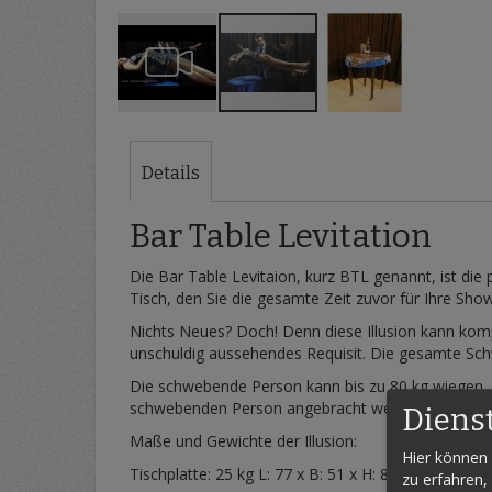
Zum
Anfang
der
Details
Bildergalerie
springen
Bar Table Levitation
Die Bar Table Levitaion, kurz BTL genannt, ist die 
Tisch, den Sie die gesamte Zeit zuvor für Ihre Sho
Nichts Neues? Doch! Denn diese Illusion kann komp
unschuldig aussehendes Requisit. Die gesamte Sc
Die schwebende Person kann bis zu 80 kg wiegen. 
schwebenden Person angebracht werden.
Diens
Maße und Gewichte der Illusion:
Hier können 
Tischplatte: 25 kg L: 77 x B: 51 x H: 83 cm (oval)
zu erfahren,