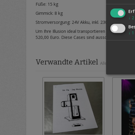
Füße: 15 kg
Erf
Gimmick: 8 kg
↓
2
Stromversorgung: 24V Akku, inkl. 230V Ladegerät
Be
Um Ihre Illusion ideal transportieren zu können, h
↓
1
520,00 Euro. Diese Cases sind ausschließlich dazu g
Verwandte Artikel
Alle auswählen