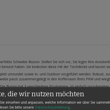
perfekte Schwebe-Illusion. Stellen Sie sich vor, Sie legen Ihre Assis
w benutzt haben. Sie bedecken diese mit der Tischdecke und lassen si
lett umrundet sowie In- und Outdoor vorgeführt werden. Robust, zuve
hwebe passt zusammengelegt in den Kofferraum Ihres PKW und wiegt
Die Illusion hat 3 verschiedene Programme, ist einfach vorzubereite
te, die wir nutzen möchten
Sie einsehen und anpassen, welche Information wir über Sie sammel
 lesen Sie bitte unsere
Datenschutzerklärung
.