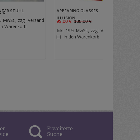
HTER STUHL
APPEARING GLASSES
SWOR
0 €
345,
ILLUSION
% MwSt., zzgl.
Versand
Inkl.
99,00 €
135,00 €
Zur
en Warenkorb
I
Inkl. 19% MwSt., zzgl.
Versand
Wunschliste
Zur
In den Warenkorb
hinzufügen
Wunschlist
hinzufügen
er
Erweiterte
vice
Suche