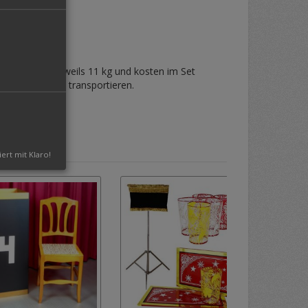
Diese wiegen jeweils 11 kg und kosten im Set
 im Flugzeug zu transportieren.
iert mit Klaro!