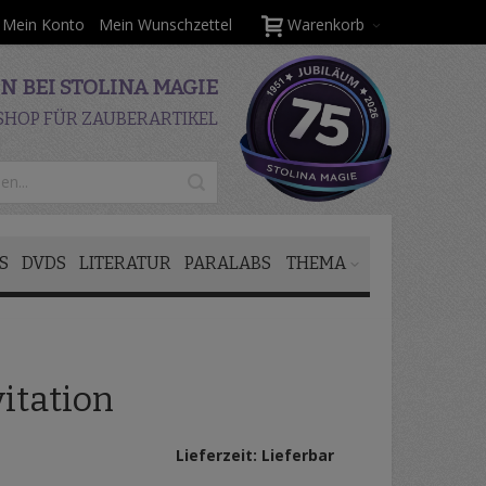
Mein Konto
Mein Wunschzettel
Warenkorb
 BEI STOLINA MAGIE
SHOP FÜR ZAUBERARTIKEL
S
DVDS
LITERATUR
PARALABS
THEMA
vitation
Lieferzeit: Lieferbar