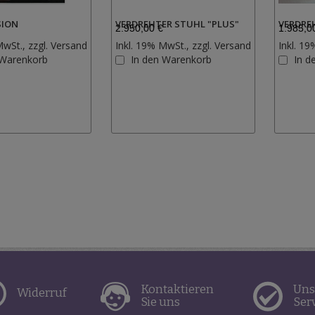
SION
VERDREHTER STUHL "PLUS"
VERDRE
2.950,00 €
1.985,0
MwSt., zzgl.
Versand
Inkl. 19% MwSt., zzgl.
Versand
Inkl. 19
Zur
Zur
 Warenkorb
In den Warenkorb
In d
Wunschliste
Wunschliste
hinzufügen
hinzufügen
Kontaktieren
Uns
Widerruf
Sie uns
Ser