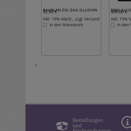
BAUPLAN ZIG-ZAG-ILLUSION
RING ILLU
12,50 €
950,00 €
Inkl. 19% MwSt., zzgl.
Versand
Inkl. 19% 
Zur
In den Warenkorb
In den
Wunschliste
hinzufügen
‹
›
Bestellungen
und
Rücksendungen