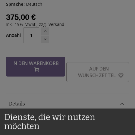
Sprache:
Deutsch
375,00 €
Inkl. 19% MwSt., zzgl.
Versand
Anzahl
IN DEN WARENKORB
AUF DEN
WUNSCHZETTEL
Details
Dienste, die wir nutzen
Ein wunderschönes Requisit in besonders schöner
Ausführung. Sie zeigen eine komplett durchsichtige Box vor,
möchten
verschließen diese mit einem Deckel und decken ein Tuch