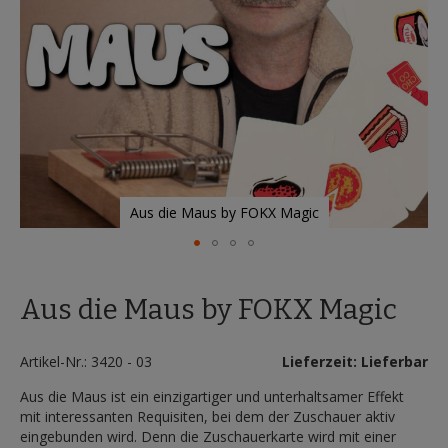
Aus die Maus by FOKX Magic
Zum
Anfang
Aus die Maus by FOKX Magic
der
Bildergalerie
springen
Artikel-Nr.: 3420 - 03
Lieferzeit: Lieferbar
Aus die Maus ist ein einzigartiger und unterhaltsamer Effekt
mit interessanten Requisiten, bei dem der Zuschauer aktiv
eingebunden wird. Denn die Zuschauerkarte wird mit einer