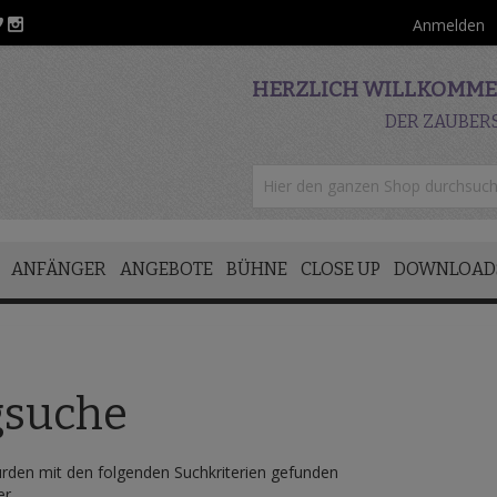
Anmelden
HERZLICH WILLKOMMEN
DER ZAUBER
ANFÄNGER
ANGEBOTE
BÜHNE
CLOSE UP
DOWNLOAD
gsuche
rden mit den folgenden Suchkriterien gefunden
er