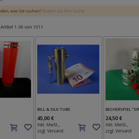
nden, was Sie suchen?
Ändern Sie Ihre Suche.
e
Artikel
1
-
36
von
1011
BILL & SILK TUBE
BECHERSPIEL "SI
45,00 €
24,50 €
Auf
Auf
Inkl. MwSt.,
Inkl. MwSt.,
den
den
zzgl.
Versand
zzgl.
Versand
Wunschzettel
Wunschzettel