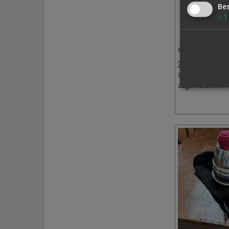
Be
↓
1
CHIANTY FLÄS
3,50 €
Inkl. MwSt.,
zzgl.
Versand