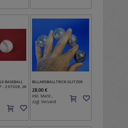
LLE BASEBALL
BILLARDBALLTRICK GLITZER
 - 2 STÜCK, 26
28,00 €
Auf
Inkl. MwSt.,
den
zzgl.
Versand
Auf
Wunschzettel
den
Wunschzettel