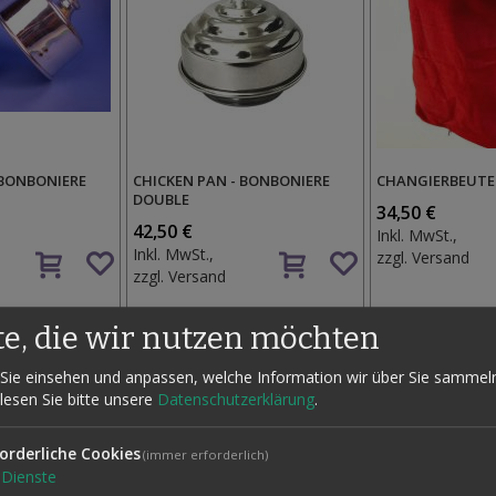
 BONBONIERE
CHICKEN PAN - BONBONIERE
CHANGIERBEUTEL
DOUBLE
34,50 €
42,50 €
Inkl. MwSt.,
Auf
Auf
Inkl. MwSt.,
zzgl.
Versand
den
den
zzgl.
Versand
Wunschzettel
Wunschzettel
te, die wir nutzen möchten
Sie einsehen und anpassen, welche Information wir über Sie sammel
 lesen Sie bitte unsere
Datenschutzerklärung
.
orderliche Cookies
(immer erforderlich)
Dienste