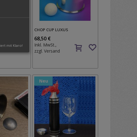
RTY
CHOP CUP LUXUS
68,50 €
Auf
Auf
Inkl. MwSt.,
iert mit Klaro!
den
den
zzgl.
Versand
Wunschzettel
Wunschzettel
Neu