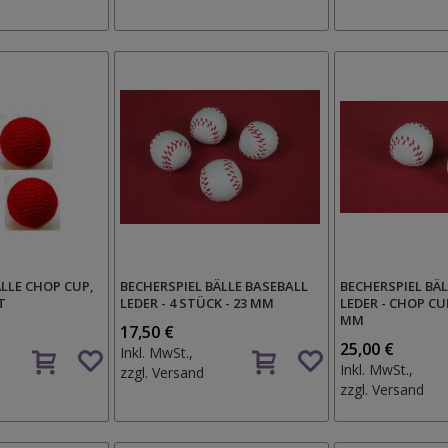
ÄLLE CHOP CUP,
BECHERSPIEL BÄLLE BASEBALL
BECHERSPIEL BÄ
T
LEDER - 4 STÜCK - 23 MM
LEDER - CHOP CUP
MM
17,50 €
Auf
Auf
25,00 €
Inkl. MwSt.,
den
den
Inkl. MwSt.,
zzgl.
Versand
Wunschzettel
Wunschzettel
zzgl.
Versand