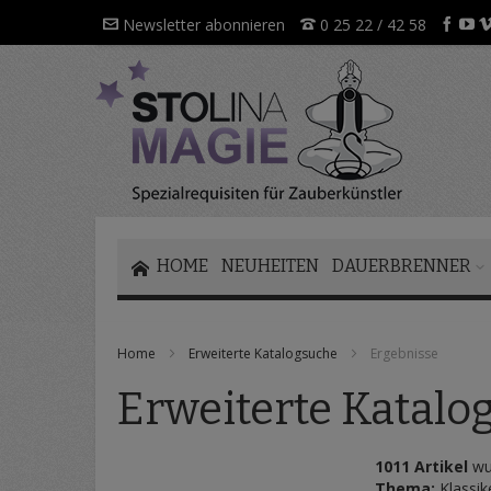
Direkt
Newsletter abonnieren
0 25 22 / 42 58
zum
Inhalt
HOME
NEUHEITEN
DAUERBRENNER
Home
Erweiterte Katalogsuche
Ergebnisse
Erweiterte Katalo
1011 Artikel
wu
Thema:
Klassik