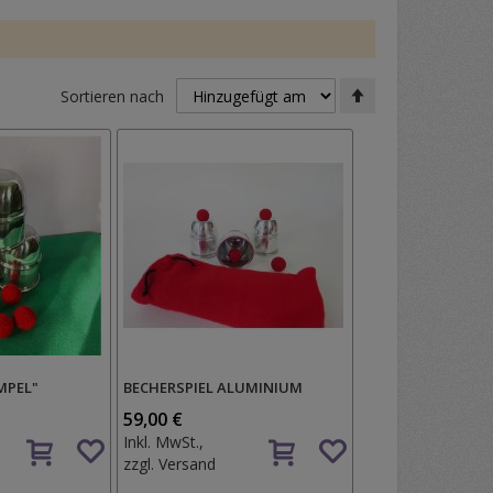
In
Sortieren nach
absteigender
Reihenfolge
MPEL"
BECHERSPIEL ALUMINIUM
59,00 €
Auf
Auf
Inkl. MwSt.,
den
den
zzgl.
Versand
Wunschzettel
Wunschzettel