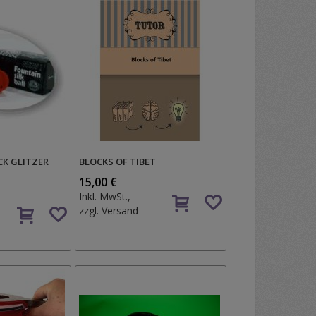
CK GLITZER
BLOCKS OF TIBET
15,00 €
Auf
Inkl. MwSt.,
Auf
den
zzgl.
Versand
den
Wunschzettel
Wunschzettel