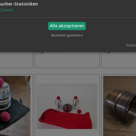
sucher-Statistiken
Dienst
Alle akzeptieren
CHCHEN
CHINA STÄBE DE LUXE
CHINA STÄBE PA
Auswahl speichern
94,95 €
8,00 €
Auf
Auf
Inkl. MwSt.,
Inkl. MwSt.,
Realis
den
den
zzgl.
Versand
zzgl.
Versand
Wunschzettel
Wunschzettel