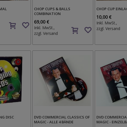
MAL
CHOP CUPS & BALLS
CHOP CUP EINLA
COMBINATION
10,00 €
Auf
69,00 €
Inkl. MwSt.,
Auf
den
Inkl. MwSt.,
zzgl.
Versand
den
Wunschzettel
zzgl.
Versand
Wunschzettel
NG DISC
DVD COMMERCIAL CLASSICS OF
DVD COMMERCIAL
MAGIC - ALLE 4 BÄNDE
MAGIC - EINZEL