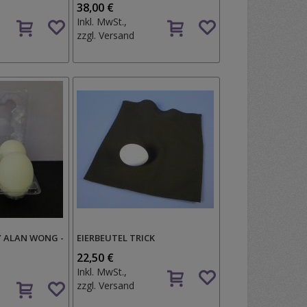
38,00 €
Auf
Auf
Inkl. MwSt.,
den
den
zzgl.
Versand
Wunschzettel
Wunschzettel
Y ALAN WONG -
EIERBEUTEL TRICK
22,50 €
Auf
Inkl. MwSt.,
Auf
den
zzgl.
Versand
den
Wunschzettel