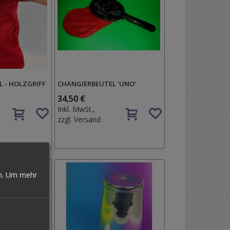
 - HOLZGRIFF
CHANGIERBEUTEL 'UNO'
34,50 €
Auf
Auf
Inkl. MwSt.,
den
den
zzgl.
Versand
Wunschzettel
Wunschzettel
n.
Um mehr