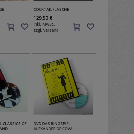
GE
COCKTAILFLASCHE
129,50 €
Auf
Auf
Inkl. MwSt.,
den
den
zzgl.
Versand
Wunschzettel
Wunschzettel
 CLASSICS OF
DVD DAS RINGSPIEL -
BAND
ALEXANDER DE COVA