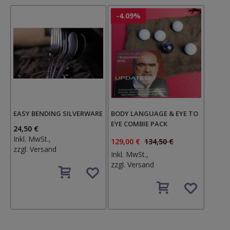
-4.09%
EASY BENDING SILVERWARE
BODY LANGUAGE & EYE TO
EYE COMBIE PACK
24,50 €
Inkl. MwSt.,
129,00 €
134,50 €
zzgl.
Versand
Inkl. MwSt.,
Auf
zzgl.
Versand
den
Auf
Wunschzettel
den
Wunschzettel