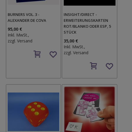
BURNERS VOL. 3 -
INSIGHT/DIRECT -
ALEXANDER DE COVA
ERWEITERUNGSKARTEN
ROT/BLANKO ODER ESP, 5
95,00 €
STÜCK
Inkl. MwSt.,
zzgl.
Versand
35,00 €
Inkl. MwSt.,
Auf
zzgl.
Versand
den
Wunschzettel
Auf
den
Wunschzettel