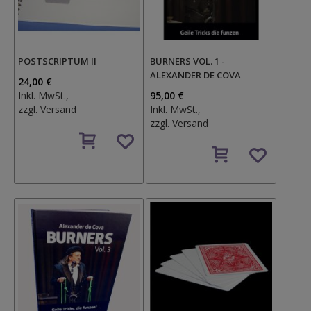
POSTSCRIPTUM II
BURNERS VOL. 1 -
ALEXANDER DE COVA
24,00 €
Inkl. MwSt.,
95,00 €
zzgl.
Versand
Inkl. MwSt.,
zzgl.
Versand
Auf
den
Auf
Wunschzettel
den
Wunschzettel