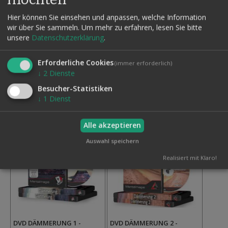
DOUBLE CROSS - BY MAGIC
DVD LICHT UND SCHATTEN
SMITH
- MENTALMAGIE FÜR
Hier können Sie einsehen und anpassen, welche Information
ANFÄNGER
wir über Sie sammeln.
Um mehr zu erfahren, lesen Sie bitte
69,95 €
unsere
Datenschutzerklärung
.
Inkl. MwSt.,
42,90 €
zzgl.
Versand
Inkl. MwSt.,
zzgl.
Versand
Erforderliche Cookies
(immer erforderlich)
Auf
↓
2
Dienste
den
Auf
Wunschzettel
den
Besucher-Statistiken
Wunschzettel
↓
1
Dienst
Alle akzeptieren
Auswahl speichern
Realisiert mit Klaro!
DVD DÄMMERUNG 1 -
DVD DÄMMERUNG 2 -