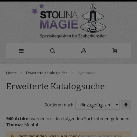
Direkt
Home
Erweiterte Katalogsuche
Ergebnisse
zum
Erweiterte Katalogsuche
Inhalt
In
Sortieren nach
abs
Rei
940 Artikel
wurden mit den folgenden Suchkriterien gefunden
Thema:
Mental
Nicht gefunden, was Sie suchen?
Ändern Sie Ihre Suche.