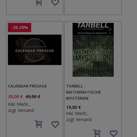
den
Wunschzettel
Wunschzettel
-29.29%
CALENDAR PRESAGE
TARBELL -
MATHEMATISCHE
35,00 €
49,50 €
MYSTERIEN
Inkl. MwSt.,
19,80 €
zzgl.
Versand
Inkl. MwSt.,
Auf
zzgl.
Versand
den
Auf
Wunschzettel
den