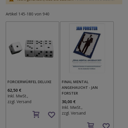
Artikel
145
-
180
von
940
FORCIERWÜRFEL DELUXE
FINAL MENTAL
ANGEHAUCHT - JAN
62,50 €
FORSTER
Inkl. MwSt.,
zzgl.
Versand
30,00 €
Inkl. MwSt.,
Auf
zzgl.
Versand
den
Wunschzettel
Auf
den