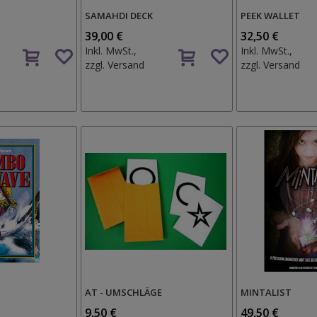
SAMAHDI DECK
PEEK WALLET
39,00 €
32,50 €
Auf
Auf
Inkl. MwSt.,
Inkl. MwSt.,
den
den
zzgl.
Versand
zzgl.
Versand
Wunschzettel
Wunschzettel
AT - UMSCHLÄGE
MINTALIST
9,50 €
49,50 €