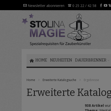
Direkt
Newsletter abonnieren
0 25 22 / 42 58
zum
Inhalt
HOME
NEUHEITEN
DAUERBRENNER
Home
Erweiterte Katalogsuche
Ergebnisse
Erweiterte Katalo
938 Artikel
wurd
Thema:
Mental