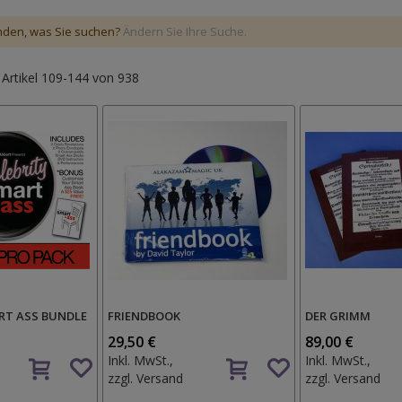
nden, was Sie suchen?
Ändern Sie Ihre Suche.
e
Artikel
109
-
144
von
938
RT ASS BUNDLE
FRIENDBOOK
DER GRIMM
29,50 €
89,00 €
Auf
Auf
Inkl. MwSt.,
Inkl. MwSt.,
den
den
zzgl.
Versand
zzgl.
Versand
Wunschzettel
Wunschzettel