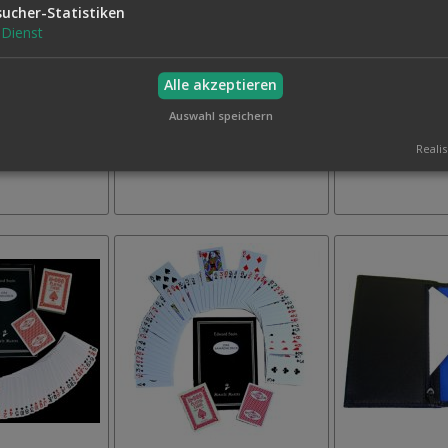
sucher-Statistiken
Dienst
Alle akzeptieren
 BELL
SONNE, MOND UND STERNE
SHAPE
19,95 €
49,50 €
Auswahl speichern
Auf
Auf
Inkl. MwSt.,
Inkl. MwSt.,
Realis
den
den
zzgl.
Versand
zzgl.
Versand
Wunschzettel
Wunschzettel