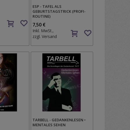
ESP - TAFEL ALS
GEBURTSTAGSTRICK (PROFI-
ROUTINE)
Auf
7,50 €
den
Auf
Inkl. MwSt.,
Wunschzettel
den
zzgl.
Versand
Wunschzettel
TARBELL - GEDANKENLESEN •
MENTALES SEHEN