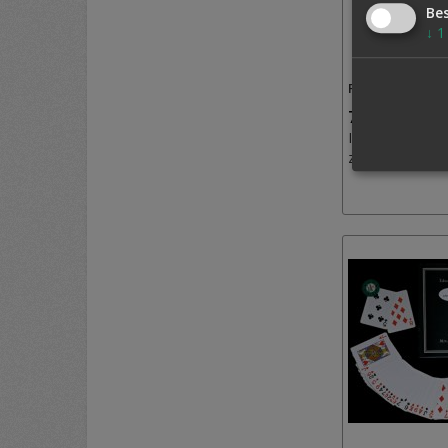
Be
↓
1
PSYCHOKINETIC
75,00 €
Inkl. MwSt.,
zzgl.
Versand