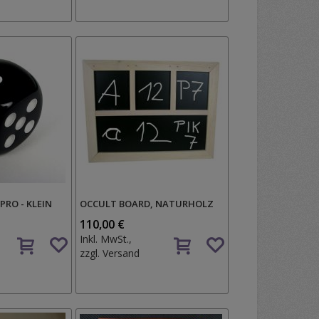
Wunschzettel
RO - KLEIN
OCCULT BOARD, NATURHOLZ
110,00 €
Auf
Auf
Inkl. MwSt.,
den
den
zzgl.
Versand
Wunschzettel
Wunschzettel