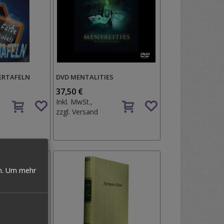
TERTAFELN
DVD MENTALITIES
37,50 €
Auf
Auf
Inkl. MwSt.,
den
den
zzgl.
Versand
Wunschzettel
Wunschzettel
n.
Um mehr