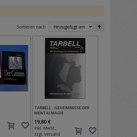
In
Sortieren nach
absteigender
Reihenfolge
TARBELL - GEHEIMNISSE DER
MENTALMAGIE
Auf
19,80 €
Auf
den
Inkl. MwSt.,
den
Wunschzettel
zzgl.
Versand