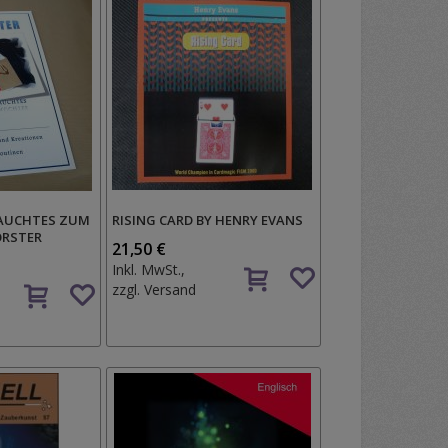
AUCHTES ZUM
RISING CARD BY HENRY EVANS
ORSTER
21,50 €
Auf
Inkl. MwSt.,
Auf
den
zzgl.
Versand
den
Wunschzettel
Wunschzettel