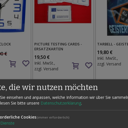
 CLOCK
PICTURE TESTING CARDS -
TARBELL - GEIS
ERSATZKARTEN
19,80 €
00 €
19,50 €
Inkl. MwSt.,
Auf
Auf
Inkl. MwSt.,
zzgl.
Versand
den
den
zzgl.
Versand
Wunschzettel
Wunschzettel
te, die wir nutzen möchten
Sie einsehen und anpassen, welche Information wir über Sie sammel
 lesen Sie bitte unsere
Datenschutzerklärung
.
orderliche Cookies
(immer erforderlich)
Dienste