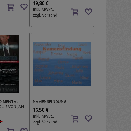
Auf
19,80 €
Auf
den
Inkl. MwSt.,
den
Wunschzettel
zzgl.
Versand
Wunschzettel
D MENTAL
NAMENSFINDUNG
. 2 VON JAN
16,50 €
Auf
Inkl. MwSt.,
den
 €
zzgl.
Versand
Wunschzettel
Auf