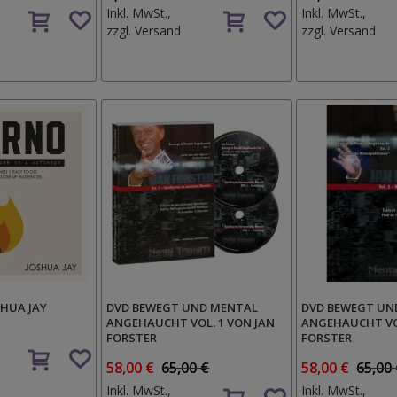
Auf
Auf
Inkl. MwSt.,
Inkl. MwSt.,
den
den
zzgl.
Versand
zzgl.
Versand
Wunschzettel
Wunschzettel
SHUA JAY
DVD BEWEGT UND MENTAL
DVD BEWEGT UN
ANGEHAUCHT VOL. 1 VON JAN
ANGEHAUCHT VOL
FORSTER
FORSTER
Auf
den
58,00 €
65,00 €
58,00 €
65,00
Wunschzettel
Auf
Inkl. MwSt.,
Inkl. MwSt.,