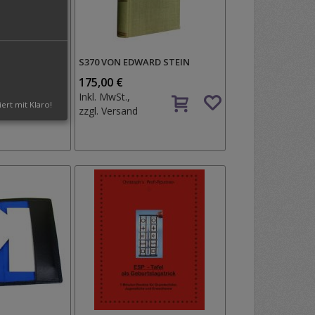
S370 VON EDWARD STEIN
175,00 €
Auf
Auf
Inkl. MwSt.,
iert mit Klaro!
den
den
zzgl.
Versand
Wunschzettel
Wunschzettel